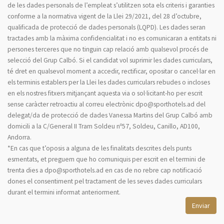
de les dades personals de l’empleat s’utilitzen sota els criteris i garanties
conforme a la normativa vigent de la Llei 29/2021, del 28 d’octubre,
qualificada de protecció de dades personals (LQPD). Les dades seran
tractades amb la màxima confidencialitat i no es comunicaran a entitats ni
persones terceres que no tinguin cap relació amb qualsevol procés de
selecció del Grup Calbó. Si el candidat vol suprimir les dades curriculars,
té dret en qualsevol moment a accedir, rectificar, opositar o cancel·lar en
els terminis establers per la Llei les dades curriculars rebudes o incloses
en els nostres fitxers mitjançant aquesta via o sol·licitant-ho per escrit
sense caràcter retroactiu al correu electrònic dpo@sporthotels.ad del
delegat/da de protecció de dades Vanessa Martins del Grup Calbó amb
domicili a la C/General II Tram Soldeu nº57, Soldeu, Canillo, AD100,
Andorra.
*En cas que t’oposis a alguna de les finalitats descrites dels punts
esmentats, et preguem que ho comuniquis per escrit en el termini de
trenta dies a dpo@sporthotels.ad en cas de no rebre cap notificació
dones el consentiment pel tractament de les seves dades curriculars
durant el termini informat anteriorment.
Enviar