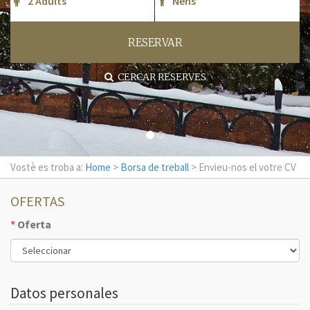
RESERVAR
CERCAR RESERVES
Vostè es troba a:
Home
>
Borsa de treball
> Envieu-nos el votre CV
OFERTAS
*
Oferta
Datos personales