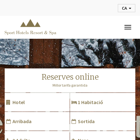
CA
Togg
navig
reserves online
Millor tarifa garantida