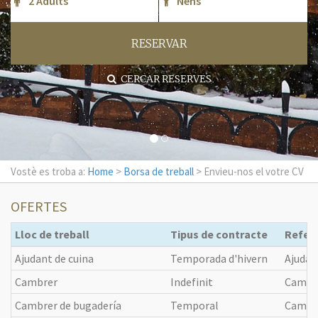
RESERVAR
CERCAR RESERVES
Vostè es troba a:
Home
>
Borsa de treball
> Envieu-nos el votre CV
OFERTES
Lloc de treball
Tipus de contracte
Refer
Ajudant de cuina
Temporada d'hivern
Ajudan
Cambrer
Indefinit
Cambr
Cambrer de bugadería
Temporal
Cambre