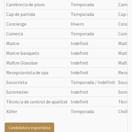
Cambrer/a de pisos
Temporada
Cambre
Cap de partida
Temporada
Cap de
Concierge
Hivern
Concie
Cuiner/a
Temporada
Cuiner
Maitre
Indefinit
Maitre
Maitre banquets
Indefinit
Maitre
Maître Glassbar
Indefinit
Maître
Recepcionista de spa
Indefinit
Recepc
Socorrista
Temporada / Indefinit
Socorr
Sommelier
Indefinit
Somme
Tècnic/a de control de qualitat
Indefinit
Tècnic
Xófer
Temporada
Chófer
Candidatura espontània