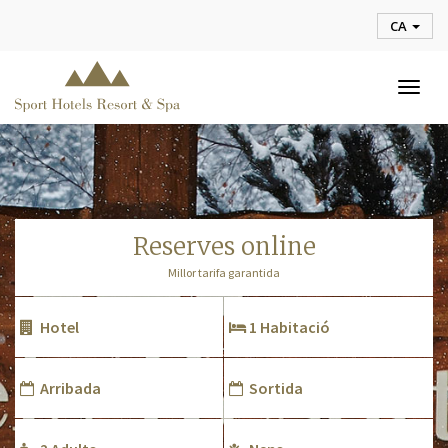
CA
Togg
navig
reserves online
Millor tarifa garantida