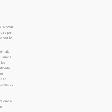
 la teva
udes per
ionar la
xim als
s Humans
 les
lificada
nes
et en
ls nostres
e
ta dies a
ni