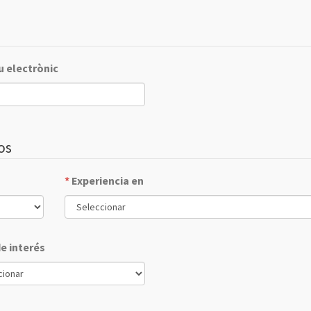
u electrònic
os
*
Experiencia en
de interés