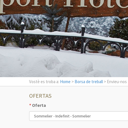
Vostè es troba a:
Home
>
Borsa de treball
> Envieu-nos 
OFERTAS
*
Oferta