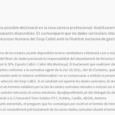
a possible destinació en la teva carrera professional. Analitzarem
s vacants disponibles. Et comuniquem que les dades curriculars reb
ecursos Humans del Grup Calbó amb la finalitat exclusiva de gest
na de les nostres vacants disponibles la teva candidatura s’eliminarà com a mà
ó del fitxer de dades personals és responsabilitat del departament de Recurso
t & SPA, Esports Calbó i Calbó Alta Muntanya). El tractament que realitzem de
aranties conforme a la normativa vigent de la Llei 29/2021, del 28 d’octubre, qua
ctades amb la màxima confidencialitat i no es comunicaran a entitats ni perso
elecció del Grup Calbó. Si el candidat vol suprimir les dades curriculars, té dr
n els terminis establers per la Llei les dades curriculars rebudes o incloses en e
nse caràcter retroactiu al correu electrònic dpo@sporthotels.ad del delegat/da d
ili a la C/General II Tram Soldeu nº57, Soldeu, Canillo, AD100, Andorra.
s punts esmentats, et preguem que ho comuniquis per escrit en el termini de tren
 el consentiment pel tractament de les seves dades curriculars durant el termi