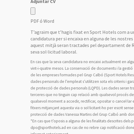
Adjuntar CV
PDF ó Word
T’agraïm que t’hagis fixat en Sport Hotels com a un
candidatura per si encaixa en alguna de les nostre
aquest mitjà seran tractades pel departament de R
seva sol·licitud laboral.
En cas que la seva candidatura no encaixi actualment en algu
vint-i-quatre mesos. La conservació de documents i la gesti
de les empreses formades pel Grup Calbó (Sport Hotels Resor
dades personals de l’empleat s’utilitzen sota els criteris i g
de protecció de dades personals (LQPD). Les dades seran tra
terceres que no tinguin cap relació amb qualsevol procés de s
qualsevol moment a accedir, rectificar, opositar o cancel·lar e
fitxers mitjançant aquesta via o sol·licitant-ho per escrit se
protecció de dades Vanessa Martins del Grup Calbó amb domic
*En cas que t’oposis a alguna de les finalitats descrites del
dpo@sporthotels.ad en cas de no rebre cap notificació dones