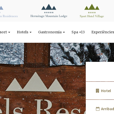
esort
Hotels
Gastronomia
Spa +13
Experièncie