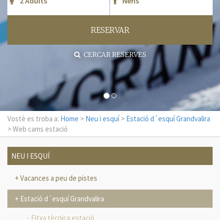
RESERVAR
CERCAR RESERVES
Vostè es troba a:
Home
>
Neu i esquí
>
Estació d´esquí Grandvalira
> Web cams estació
NEU I ESQUÍ
Vacances a peu de pistes
Estació d´esquí Grandvalira
Fitxa tècnica estació