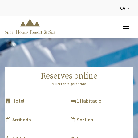
CA
Togg
navig
reserves online
Millor tarifa garantida